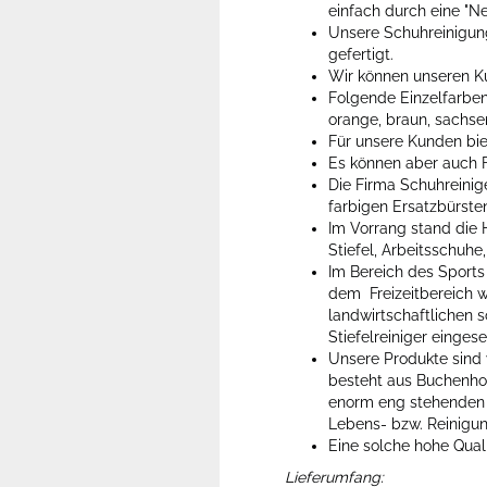
einfach durch eine "N
Unsere Schuhreinigung
gefertigt.
Wir können unseren K
Folgende Einzelfarben 
orange, braun, sachsen
Für unsere Kunden biet
Es können aber auch 
Die Firma Schuhreinige
farbigen Ersatzbürste
Im Vorrang stand die H
Stiefel, Arbeitsschuh
Im Bereich des Sports
dem Freizeitbereich 
landwirtschaftlichen 
Stiefelreiniger eingese
Unsere Produkte sind 
besteht aus Buchenhol
enorm eng stehenden B
Lebens- bzw. Reinigun
Eine solche hohe Qual
Lieferumfang: