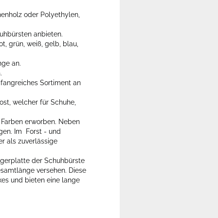
enholz oder Polyethylen,
uhbürsten anbieten.
, grün, weiß, gelb, blau,
nge an.
n.
umfangreiches Sortiment an
ost, welcher für Schuhe,
en Farben erworben. Neben
en. Im Forst - und
r als zuverlässige
ägerplatte der Schuhbürste
esamtlänge versehen. Diese
kes und bieten eine lange