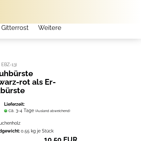
 Gitterrost
Weitere
:
EBZ-13
)
h­bürs­te
arz-​rot als Er­
­bürs­te
Lieferzeit:
ca. 3-4 Tage
(Ausland abweichend)
uchenholz
dgewicht:
0.55
kg je Stück
10,50 EUR