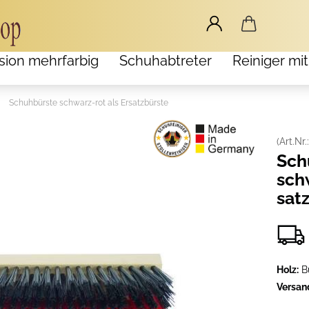
sion mehrfarbig
Schuhabtreter
Reiniger mit
»
Schuhbürste schwarz-rot als Ersatzbürste
(Art.Nr.
Schu
schw
satz
Holz:
B
Versan