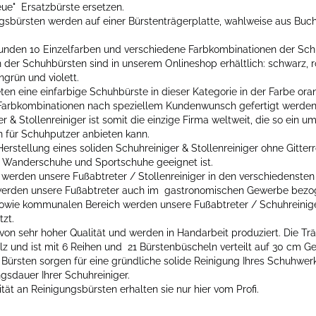
eue" Ersatzbürste ersetzen.
sbürsten werden auf einer Bürstenträgerplatte, wahlweise aus Buch
unden 10 Einzelfarben und verschiedene Farbkombinationen der Sch
der Schuhbürsten sind in unserem Onlineshop erhältlich: schwarz, rot
grün und violett.
en eine einfarbige Schuhbürste in dieser Kategorie in der Farbe ora
Farbkombinationen nach speziellem Kundenwunsch gefertigt werde
r & Stollenreiniger ist somit die einzige Firma weltweit, die so ein 
n für Schuhputzer anbieten kann.
erstellung eines soliden Schuhreiniger & Stollenreiniger ohne Gitterr
e, Wanderschuhe und Sportschuhe geeignet ist.
 werden unsere Fußabtreter / Stollenreiniger in den verschiedenst
werden unsere Fußabtreter auch im gastronomischen Gewerbe bezog
sowie kommunalen Bereich werden unsere Fußabtreter / Schuhreinige
tzt.
von sehr hoher Qualität und werden in Handarbeit produziert. Die Tr
z und ist mit 6 Reihen und 21 Bürstenbüscheln verteilt auf 30 cm G
ürsten sorgen für eine gründliche solide Reinigung Ihres Schuhwer
gsdauer Ihrer Schuhreiniger.
ität an Reinigungsbürsten erhalten sie nur hier vom Profi.